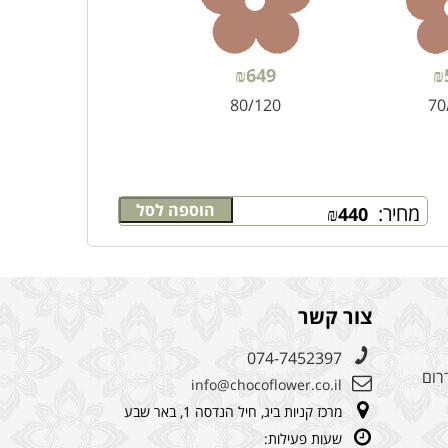
₪
649
₪
80/120
70
הוספה לסל
מחיר:
₪
440
צור קשר
074-7452397
רום
info@chocoflower.co.il
מרכז קניות ביג, חיל הנדסה 1, באר שבע
שעות פעילות: