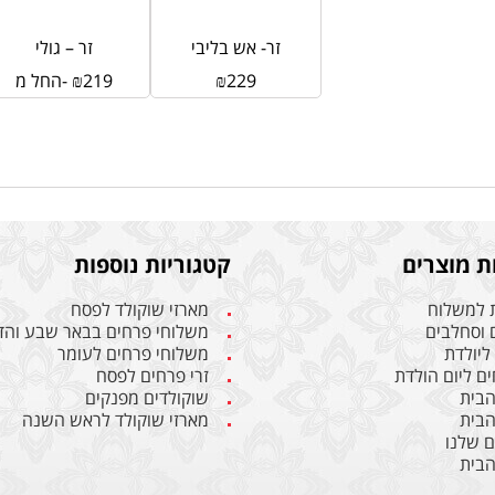
זר- אש בליבי
זר – גולי
229
₪
219
₪
החל מ-
ת מוצרים
קטגוריות נוספות
 למשלוח
מארזי שוקולד לפסח
 וסחלבים
משלוחי פרחים בבאר שבע והד
ליולדת
משלוחי פרחים לעומר
ים ליום הולדת
זרי פרחים לפסח
הבית
שוקולדים מפנקים
הבית
מארזי שוקולד לראש השנה
 שלנו
הבית