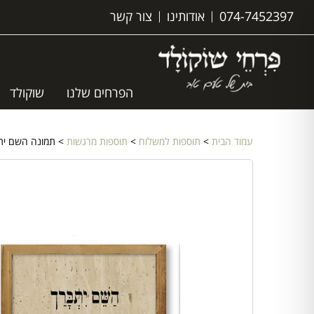
074-7452397
אודותינו
צור קשר
הפרחים שלנו
שוקולד
עמוד הבית
>
תוספות למשלוח
>
תוספות מרגשות
> תמונה השם ית