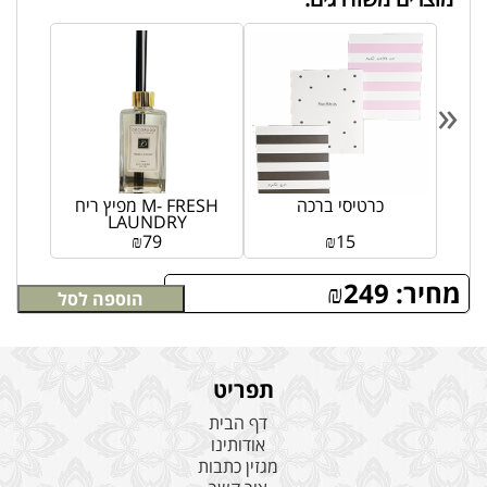
«
י
כרטיסי ברכה
מפיץ ריח M- FRESH
LAUNDRY
₪
79
₪
15
מחיר:
249
₪
הוספה לסל
תפריט
דף הבית
אודותינו
מגזין כתבות