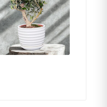
מארז שוקולד מריר
בלון יומולדת פסטל
ואגוזי לוז בקופסת פח
₪
30
₪
69