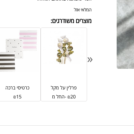
המלאי אזל
מוצרים משודרגים:
«
לב עץ
פרלין על מקל
כרטיסי ברכה
15
₪
20
₪
החל מ-
15
₪