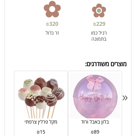
₪
320
₪
229
רגיל כמו
זר גדול
בתמונה
מוצרים משודרגים:
«
ולדת
בלון באבל ורוד
מקל פרלין צרפתי
₪
15
₪
89