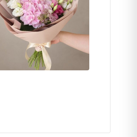
בלון יומולדת פסטל
כרטיסי ברכה
קריספי בר
₪
59
₪
15
₪
30