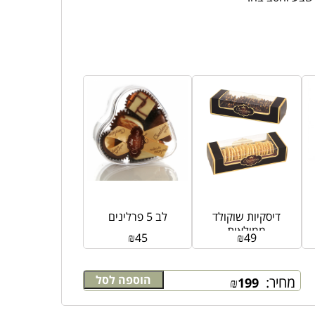
דיסקיות שוקולד
לב 5 פרלינים
ממולאות
₪
45
₪
49
הוספה לסל
מחיר:
₪
199