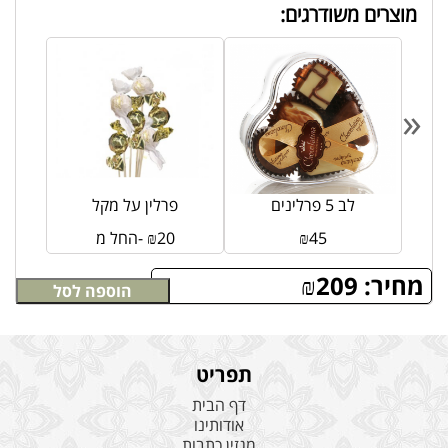
מוצרים משודרגים:
«
לב 5 פרלינים
פרלין על מקל
45
₪
20
₪
החל מ-
מחיר:
209
₪
הוספה לסל
תפריט
דף הבית
אודותינו
מגזין כתבות