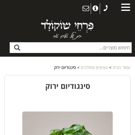
עמוד הבית
>
עציצים וסחלבים
> סינגודיום ירוק
סינגודיום ירוק