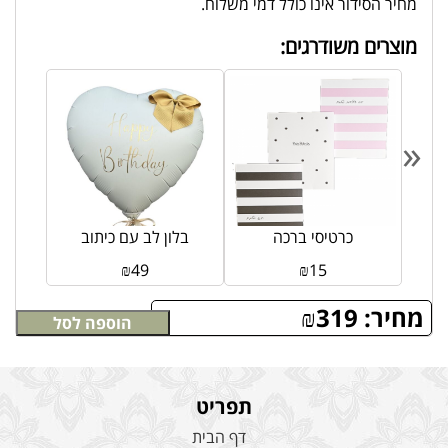
מחיר הסידור אינו כולל דמי משלוח.
מוצרים משודרגים:
«
טל
כרטיסי ברכה
בלון לב עם כיתוב
₪
49
₪
15
מחיר:
319
₪
הוספה לסל
תפריט
דף הבית