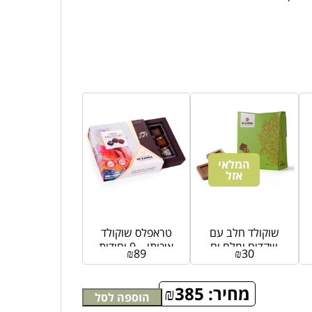
המלאי
אזל
שוקולד חלב עם
טראפלס שוקולד
שקדים ומלח ים
איכותי – 9 יחידות
₪
89
₪
30
מחיר:
385
₪
הוספה לסל