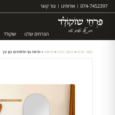
074-7452397
אודותינו
צור קשר
הפרחים שלנו
שוקולד
עמוד הבית
>
עיצוב הבית
>
מראות
> מראת גוף אלומיניום גוון עץ