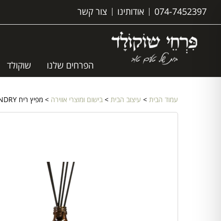
074-7452397
אודותינו
צור קשר
הפרחים שלנו
שוקולד
עמוד הבית
>
עיצוב הבית
>
בישום ומוצרי אווירה
> מפיץ ריח XL- FRESH LAUNDRY