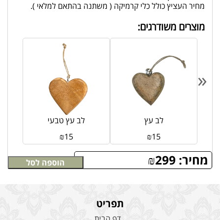
מחיר העציץ כולל כלי קרמיקה ( משתנה בהתאם למלאי ).
מוצרים משודרגים:
«
י
לב עץ
לב עץ טבעי
₪
15
₪
15
מחיר:
299
₪
הוספה לסל
תפריט
דף הבית