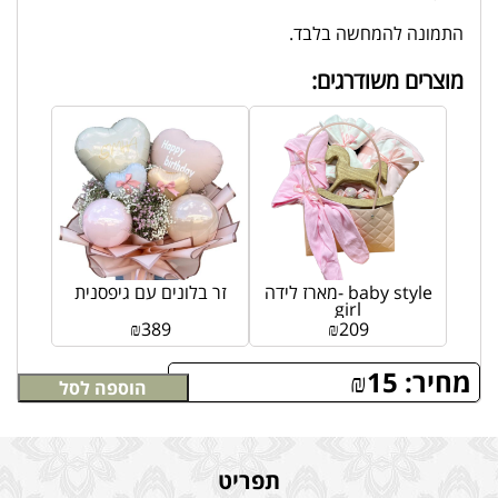
התמונה להמחשה בלבד.
מוצרים משודרגים:
מארז לידה- baby style
זר בלונים עם גיפסנית
girl
₪
389
₪
209
מחיר:
15
₪
הוספה לסל
תפריט