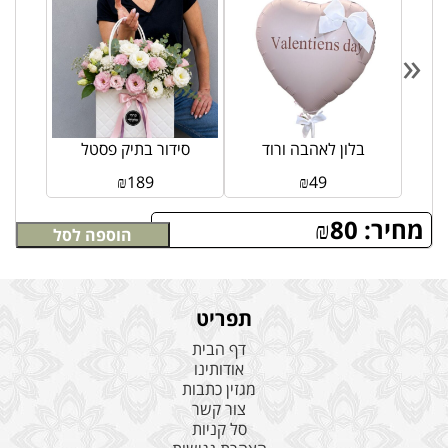
«
בלון לאהבה ורוד
סידור בתיק פסטל
₪
189
₪
49
מחיר:
80
₪
הוספה לסל
תפריט
דף הבית
אודותינו
מגזין כתבות
צור קשר
סל קניות