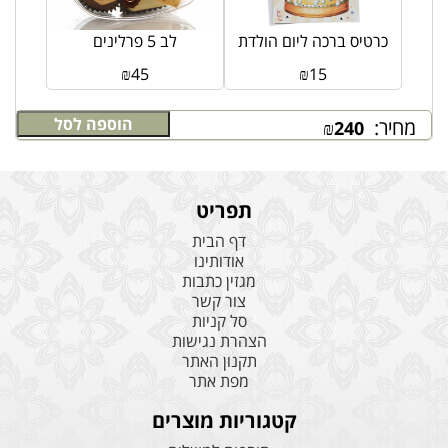
בה
כרטיס ברכה ליום הולדת
לב 5 פרלינים
₪
45
₪
15
הוספה לסל
מחיר:
₪
240
תפריט
דף הבית
אודותינו
מגזין כתבות
צור קשר
סל קניות
הצהרת נגישות
תקנון האתר
מפת אתר
קטגוריות מוצרים