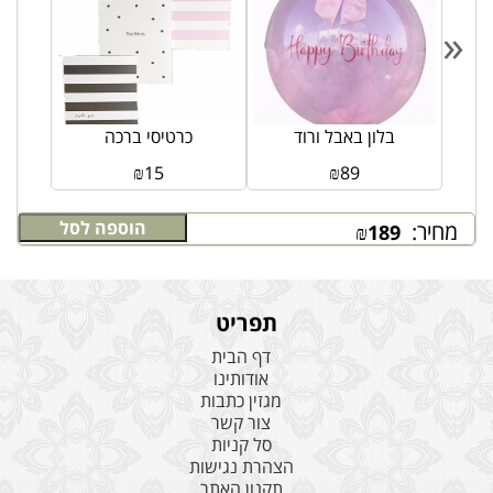
«
ולדת
בלון באבל ורוד
כרטיסי ברכה
₪
15
₪
89
הוספה לסל
מחיר:
₪
189
תפריט
דף הבית
אודותינו
מגזין כתבות
צור קשר
סל קניות
הצהרת נגישות
תקנון האתר