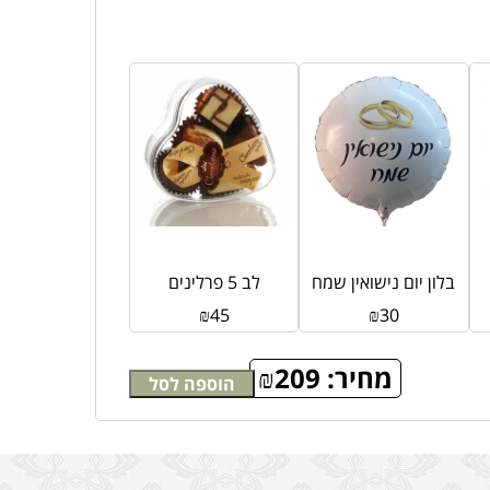
בלון יום נישואין שמח
לב 5 פרלינים
₪
45
₪
30
מחיר:
209
₪
הוספה לסל