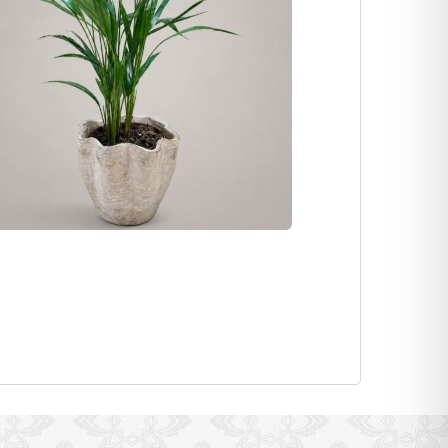
ברכת הבית
לב עץ
בלון יומולדת פסטל
₪
30
₪
15
₪
149