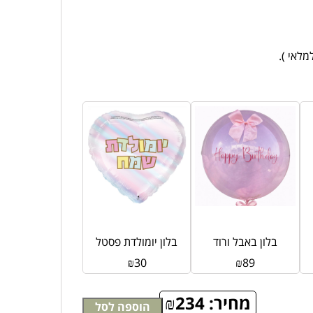
לאי ).
בלון באבל ורוד
בלון יומולדת פסטל
₪
30
₪
89
מחיר:
234
₪
הוספה לסל