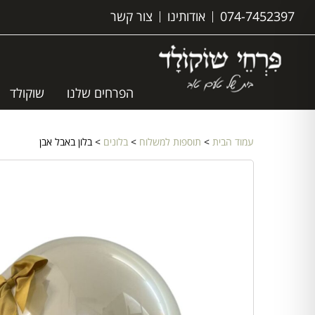
074-7452397
אודותינו
צור קשר
הפרחים שלנו
שוקולד
עמוד הבית
>
תוספות למשלוח
>
בלונים
> בלון באבל אבן