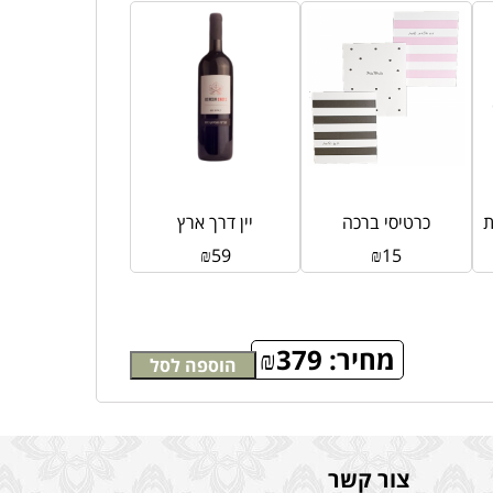
ת
כרטיסי ברכה
יין דרך ארץ
₪
59
₪
15
מחיר:
379
₪
הוספה לסל
צור קשר