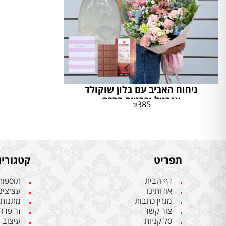
ניחוח האביב עם בלון שוקולד
אגרטל וכרטיס ברכה
₪
385
תפריט
קטגוריו
דף הבית
תוספות
אודותינו
עציצים
מגזין כתבות
מתנות 
צור קשר
זר פרח
סל קניות
עיצוב 