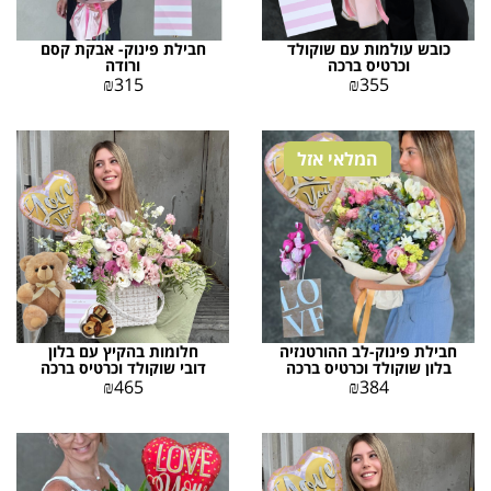
כובש עולמות עם שוקולד
חבילת פינוק- אבקת קסם
וכרטיס ברכה
ורודה
₪
315
₪
355
המלאי אזל
חבילת פינוק-לב ההורטנזיה
חלומות בהקיץ עם בלון
בלון שוקולד וכרטיס ברכה
דובי שוקולד וכרטיס ברכה
₪
465
₪
384