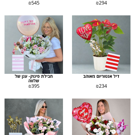
₪
545
₪
294
דיל אנטוריום מאוהב
חבילת פינוק- ענן של
שלווה
₪
395
₪
234