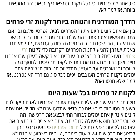
סוג אחר של פרחים, כי בכל מקרה תמצאו בקלות את הזר המתאים
ביותר, אז למה לא?
הדרך המודרנית והנוחה ביותר לקנות זרי פרחים
בין אם אתם קונים היום את זר הפרחים לבית הפרטי שלכם ובין אם
אתם מחפשים את הפתרון המושלם בתור מתנה ליום ההולדת של
אדם אהוב, הרי שפרחים זו הבחירה הנכונה. עם זאת, למי מאיתנו
באמת יש זמן להגיע לחנות הפרחים הקרובה כדי לקנות
זרי
פרחים
מעוצבים? רוב האנשים עובדים מאוד קשה בעידן שבו אנחנו
חיים ולכן ברור מדוע גם אתם תרצו לקצר תהליכים ולחסוך כמה
שיותר זמן ואנרגיה על העניין. החדשות הטובות הן שהיום אתם
יכולים לקנות פרחים מעוצבים ויפים מכל סוג גם דרך האינטרנט, אז
למה שלא תנסו זאת?
לקנות זר פרחים בכל שעות היום
חשבתם לרגע שיהיה עליכם לקנות את זר הפרחים לאדם היקר לכם
בשעות מסוימות ביום? אם כך, כדאי שתדעו שזה לא מדויק. אם אתם
קונים אונליין אתם יכולים לבחור מתי לבצע את הרכישה, מה
שמותיר לכם חופש פעולה גדול יותר. אתם לא צריכים להתאים את
עצמכם לשעות הפעילות של
חנות הפרחים
כי באינטרנט ניתן
לבצע את הרכישות 24 שעות ביממה, 7 ימים בשבוע. אומנם לא
ישלחו לאנשים היקרים לכם את הזר בכל שעה ביום, אך ברגע