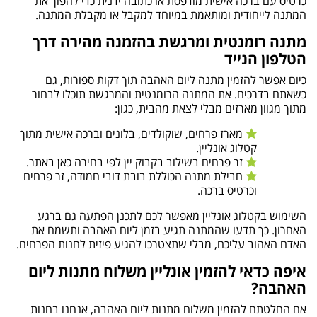
כרטיס עם ברכה אישית מודפסת או כתובה ידנית כדי להפוך את
המתנה לייחודית ומותאמת במיוחד למקבל או מקבלת המתנה.
מתנה רומנטית ומרגשת בהזמנה מהירה דרך
הטלפון הנייד
כיום אפשר להזמין מתנה ליום האהבה תוך דקות ספורות, גם
כשאתם בדרכים. את המתנה הרומנטית והמרגשת תוכלו לבחור
מתוך מגוון מארזים מבלי לצאת מהבית, כגון:
מארז פרחים, שוקולדים, בלונים וברכה אישית מתוך
קטלוג אונליין.
זר פרחים בשילוב בקבוק יין לפי בחירה כאן באתר.
חבילת מתנה הכוללת בובת דובי חמודה, זר פרחים
וכרטיס ברכה.
השימוש בקטלוג אונליין מאפשר לכם לתכנן הפתעה גם ברגע
האחרון. כך תדעו שהמתנה תגיע בזמן ליום האהבה ותשמח את
האדם האהוב עליכם, מבלי שתצטרכו להגיע פיזית לחנות הפרחים.
איפה כדאי להזמין אונליין משלוח מתנות ליום
האהבה?
אם החלטתם להזמין משלוח מתנות ליום האהבה, אנחנו בחנות